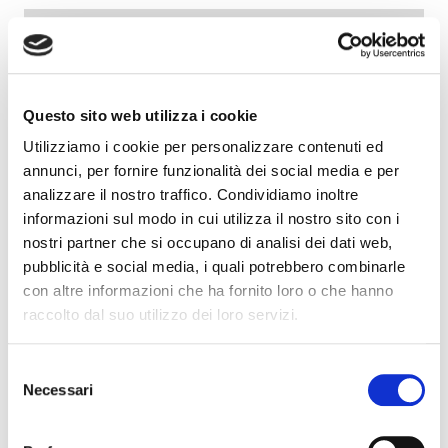
Questo sito web utilizza i cookie
La Incom Vranco s.a., costituita nel 1963 come
Utilizziamo i cookie per personalizzare contenuti ed
azienda statale Rumena di abbigliamento, è stata
annunci, per fornire funzionalità dei social media e per
privatizzata e acquisita dal gruppo Incom SPA nel
analizzare il nostro traffico. Condividiamo inoltre
1991. Dopo l’acquisto è stata completamente
informazioni sul modo in cui utilizza il nostro sito con i
ristrutturata e tecnologizzata. Oggi produce per i
nostri partner che si occupano di analisi dei dati web,
più prestigiosi marchi sia italiani che europei e
pubblicità e social media, i quali potrebbero combinarle
partecipa attivamente insieme ad Incom SPA
con altre informazioni che ha fornito loro o che hanno
raccolto dal suo utilizzo dei loro servizi.
nelle commesse di abbigliamento per le forze
dell’ordine dello Stato Italiano e per le ferrovie
Selezione
dello stato italiane.
Necessari
del
consenso