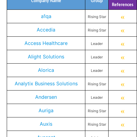
Company Name
Group
References
«
a1qa
Rising Star
«
Accedia
Rising Star
«
Access Healthcare
Leader
«
Alight Solutions
Leader
«
Alorica
Leader
«
Analytix Business Solutions
Rising Star
«
Andersen
Leader
«
Auriga
Rising Star
«
Auxis
Rising Star