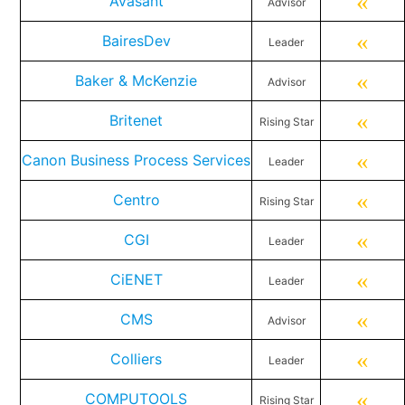
«
Avasant
Advisor
«
BairesDev
Leader
«
Baker & McKenzie
Advisor
«
Britenet
Rising Star
«
Canon Business Process Services
Leader
«
Centro
Rising Star
«
CGI
Leader
«
CiENET
Leader
«
CMS
Advisor
«
Colliers
Leader
«
COMPUTOOLS
Rising Star